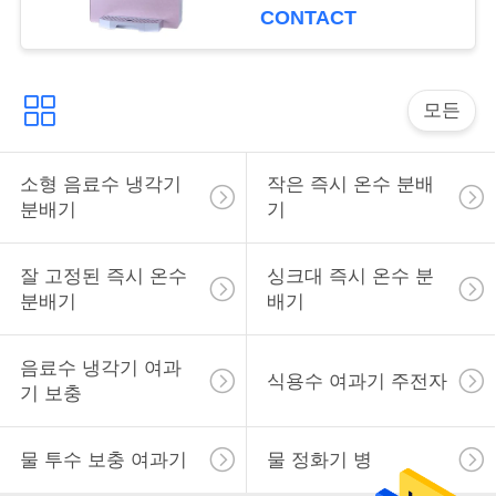
CONTACT
구
하
세
모든
요
소형 음료수 냉각기
작은 즉시 온수 분배
분배기
기
NEWS
잘 고정된 즉시 온수
싱크대 즉시 온수 분
사
분배기
배기
이
음료수 냉각기 여과
식용수 여과기 주전자
트
기 보충
맵
물 투수 보충 여과기
물 정화기 병