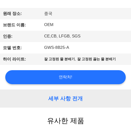
하
여
원래 장소:
중국
OEM
브랜드 이름:
공
CE,CB, LFGB, SGS
인증:
장
GWS-8B25-A
모델 번호:
여
,
하이 라이트:
잘 고정된 물 분배기
잘 고정된 끓는 물 분배기
행
연락처!
품
질
세부 사항 전개
관
유사한 제품
리