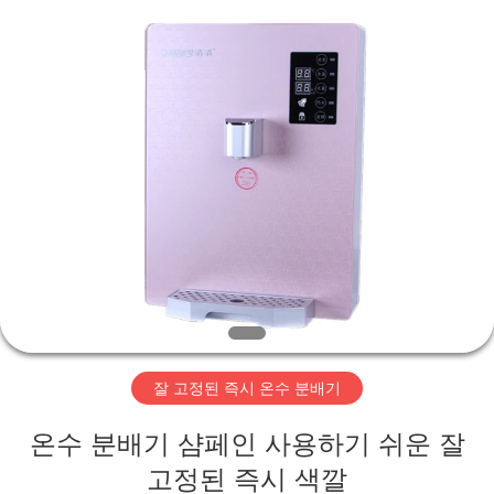
Quality
소
형
음
료
수
냉
집
각
기
분
배
기
제
supplier.
Copyright
©
2018
품
-
2025
Ningbo
Good
Water
우
Source
Environmental
Protection
Electrical
리
Appliance
Co.,Ltd.
All
잘 고정된 즉시 온수 분배기
에
Rights
Reserved.
온수 분배기 샴페인 사용하기 쉬운 잘
대
고정된 즉시 색깔